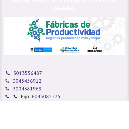
PRODUCTIVIDAD de la Cámara de Comercio de
Medellín.
3013556487
3045456912
3004381969
Fijo:
6045085275
sitioweb@prada.vet