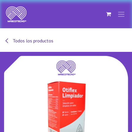
Ir al contenido
Todos los productos