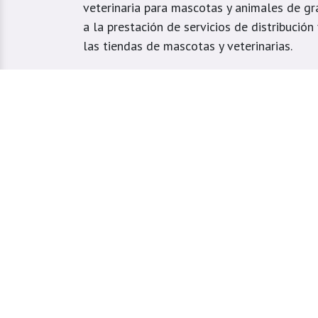
veterinaria para mascotas y animales de gr
a la prestación de servicios de distribución
las tiendas de mascotas y veterinarias.
Buscamos ayudarlos a tener un negocio ren
el mejor servicio a sus clientes.
Atendemos tiendas veterinarias y domicilio
especialmente ubicados en el Valle de Aburr
Estrella, Caldas, Sabaneta, Envigado, Bello
Girardota, Barbosa y Medellín.