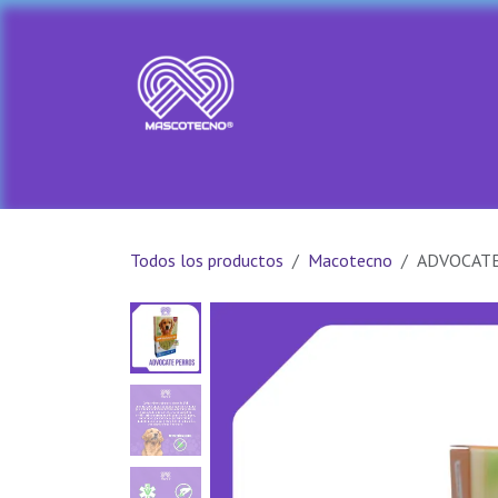
Ir al contenido
Ir al Inicio
Tienda
PROMOCION
Todos los productos
Macotecno
ADVOCATE