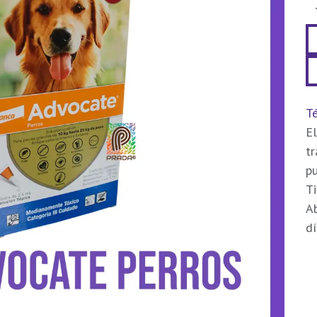
Té
El
t
pu
Ti
Ab
dí