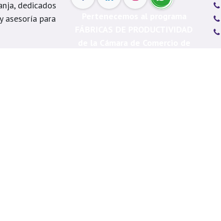
anja, dedicados
Pertenecemos al programa
 y asesoría para
FÁBRICAS DE PRODUCTIVIDAD
de la Cámara de Comercio de
table y brindar
Medellín.
s
Me
á, Itagüí, La
Ca
, Copacabana,