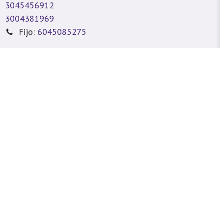
3045456912
3004381969
Fijo:
6045085275
sitioweb@prada.vet
dellín - Antioquia - Colombia
lle 49 #78A 43