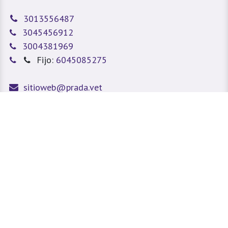
3013556487
3045456912
3004381969
Fijo:
6045085275
sitioweb@prada.vet
Medellín - Antioquia - Colombia
Calle 49 #78A 43