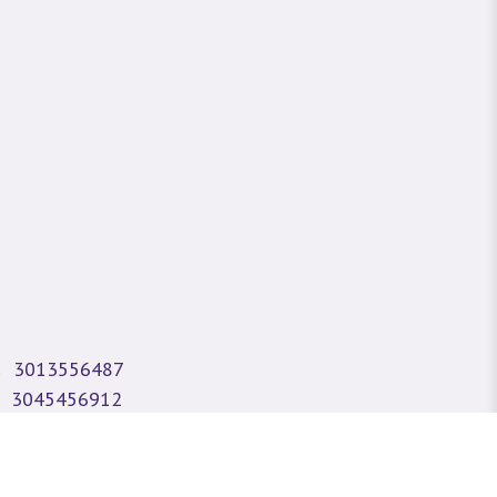
3013556487
3045456912
3004381969
Fijo:
6045085275