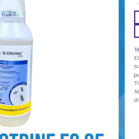
Té
El
t
pu
Ti
Ab
dí