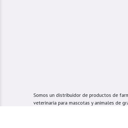
Somos un distribuidor de productos de far
veterinaria para mascotas y animales de gr
a la prestación de servicios de distribución
las tiendas de mascotas y veterinarias.