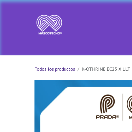
Ir al contenido
Ir al Inicio
Tienda
PRADA PET
Todos los productos
K-OTHRINE EC25 X 1LT