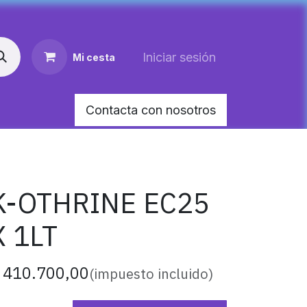
Iniciar sesión
Mi cesta
Contacta con nosotros
AR MEDIANO PARA PERRO
HEMOLITAN X 60 M
K-OTHRINE EC25
X 1LT
$
410.700,00
(impuesto incluido)