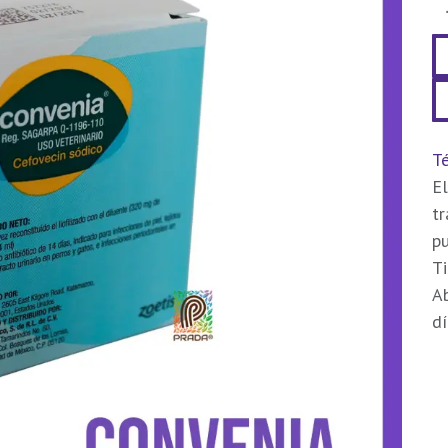
Té
El
t
pu
Ti
Ab
dí