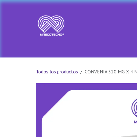
Ir al contenido
Ir al Inicio
Tienda
PRADA PET
Todos los productos
CONVENIA 320 MG X 4 