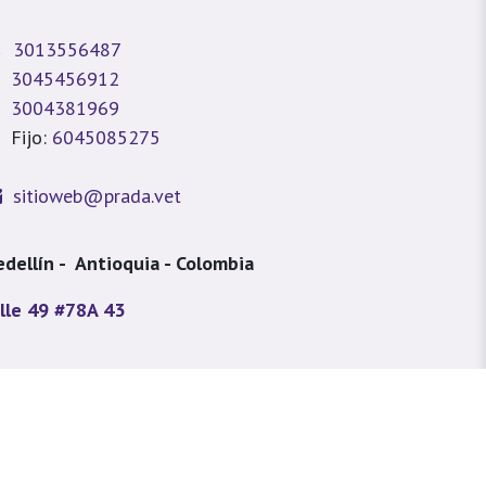
3013556487
3045456912
3004381969
Fijo:
6045085275
sitioweb@prada.vet
dellín - Antioquia - Colombia
lle 49 #78A 43