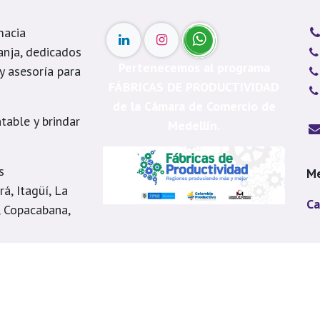
macia
anja, dedicados
Pertenecemos al programa
 y asesoría para
FÁBRICAS DE PRODUCTIVIDAD
de la Cámara de Comercio de
table y brindar
Medellín.
s
Me
á, Itagüí, La
Ca
, Copacabana,