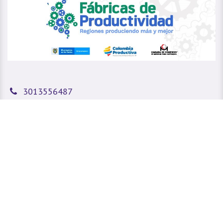
3013556487
3045456912
3004381969
Fijo:
6045085275
sitioweb@prada.vet
Medellín - Antioquia - Colombia
Calle 49 #78A 43