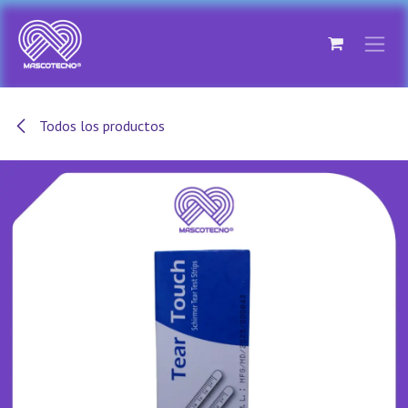
Ir al contenido
Todos los productos