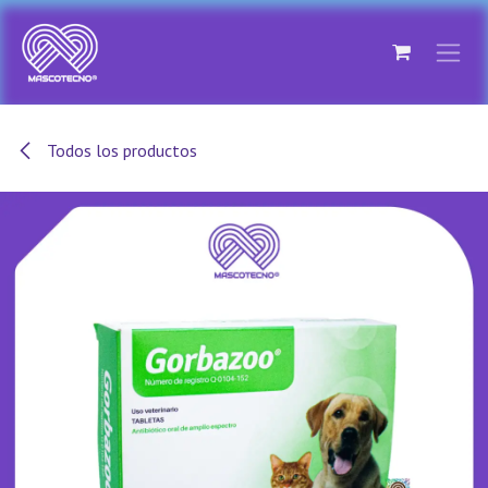
Ir al contenido
Todos los productos