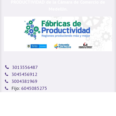
PRODUCTIVIDAD de la Cámara de Comercio de
Medellín.
3013556487
3045456912
3004381969
Fijo:
6045085275
sitioweb@prada.vet