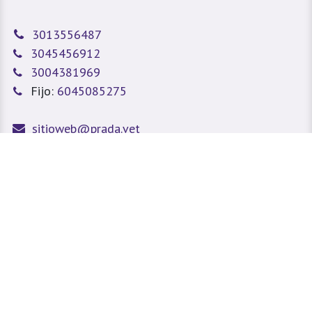
3013556487
3045456912
3004381969
Fijo:
6045085275
sitioweb@prada.vet
Medellín - Antioquia - Colombia
Calle 49 #78A 43