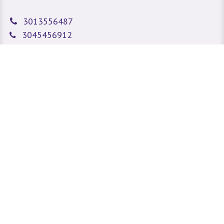
3013556487
3045456912
3004381969
Fijo:
6045085275
sitioweb@prada.vet
Medellín - Antioquia - Colombia
Calle 49 #78A 43