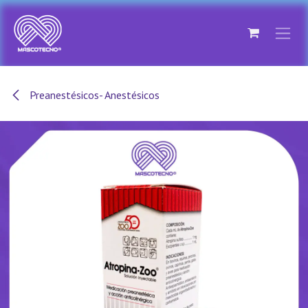
Ir al contenido
Preanestésicos- Anestésicos