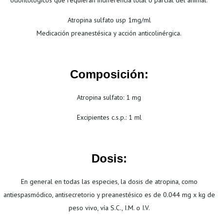
odontológicos que requieran indiferencia total o parcial del animal.
Atropina sulfato usp 1mg/ml
Medicación preanestésica y acción anticolinérgica.
Composición:
Atropina sulfato: 1 mg
Excipientes c.s.p.: 1 ml
Dosis:
En general en todas las especies, la dosis de atropina, como
antiespasmódico, antisecretorio y preanestésico es de 0.044 mg x kg de
peso vivo, vía S.C., I.M. o I.V.