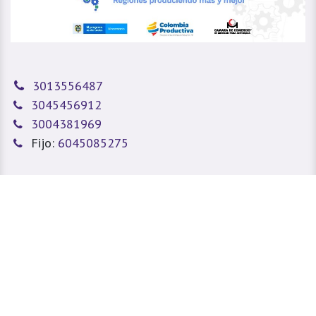
3013556487
3045456912
3004381969
Fijo:
6045085275
sitioweb@prada.vet
Medellín - Antioquia - Colombia
Calle 49 #78A 43