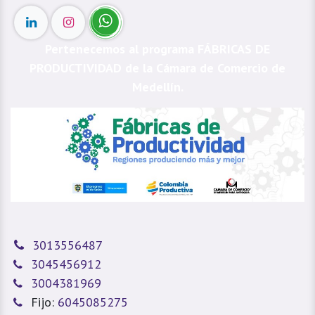
Pertenecemos al programa FÁBRICAS DE
PRODUCTIVIDAD de la Cámara de Comercio de
Medellín.
3013556487
3045456912
3004381969
Fijo:
6045085275