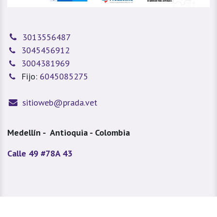
3013556487
3045456912
3004381969
Fijo:
6045085275
sitioweb@prada.vet
Medellín - Antioquia - Colombia
Calle 49 #78A 43