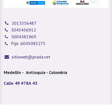
3013556487
3045456912
3004381969
Fijo:
6045085275
sitioweb@prada.vet
Medellín - Antioquia - Colombia
Calle 49 #78A 43