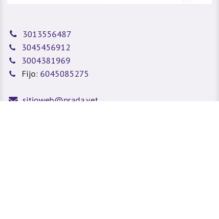
3013556487
3045456912
3004381969
Fijo:
6045085275
sitioweb@prada.vet
Medellín - Antioquia - Colombia
Calle 49 #78A 43