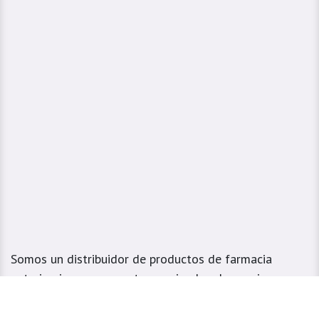
Somos un distribuidor de productos de farmacia
veterinaria para mascotas y animales de granja,
dedicados a la prestación de servicios de distribución
y asesoría para las tiendas de mascotas y veterinarias.