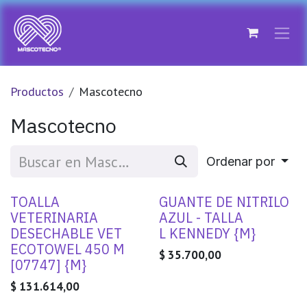
Ir al contenido
Productos
Mascotecno
Mascotecno
Ordenar por
TOALLA
GUANTE DE NITRILO
VETERINARIA
AZUL - TALLA
DESECHABLE VET
L KENNEDY {M}
ECOTOWEL 450 M
$
35.700,00
[07747] {M}
$
131.614,00