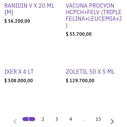
RANIDIN V X 20 ML
VACUNA PROCYON
{M}
HCPCH+FELV (TRIPLE
FELINA+LEUCEMIA+J
$
56.200,00
)
$
53.700,00
IXER X 4 LT
ZOLETIL 50 X 5 ML
$
308.000,00
$
129.700,00
1
2
3
4
…
15