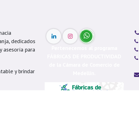
macia
anja, dedicados
Pertenecemos al programa
 y asesoría para
FÁBRICAS DE PRODUCTIVIDAD
de la Cámara de Comercio de
table y brindar
Medellín.
s
Me
á, Itagüí, La
Ca
, Copacabana,