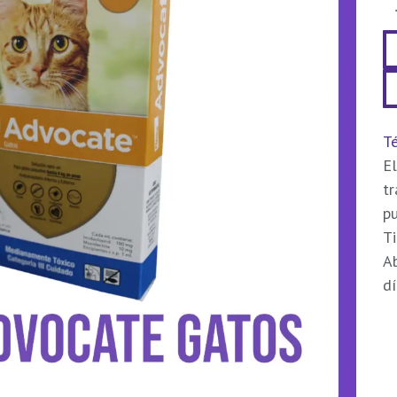
Té
El
t
pu
Ti
Ab
dí