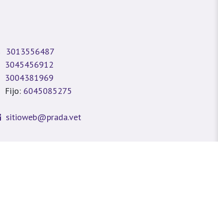
3013556487
3045456912
3004381969
Fijo:
6045085275
sitioweb@prada.vet
dellín - Antioquia - Colombia
lle 49 #78A 43