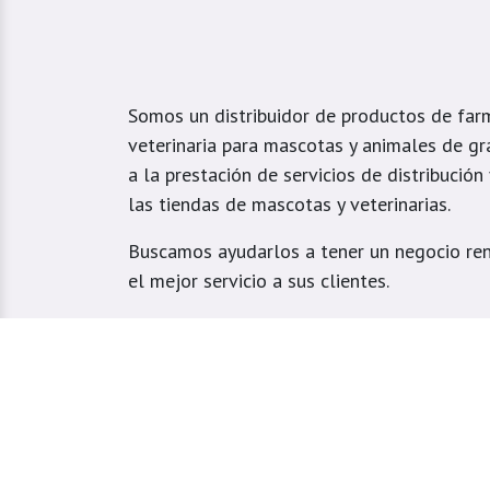
Somos un distribuidor de productos de far
veterinaria para mascotas y animales de gr
a la prestación de servicios de distribución
las tiendas de mascotas y veterinarias.
Buscamos ayudarlos a tener un negocio ren
el mejor servicio a sus clientes.
Atendemos tiendas veterinarias y domicilio
especialmente ubicados en el Valle de Aburr
Estrella, Caldas, Sabaneta, Envigado, Bello
Girardota, Barbosa y Medellín.