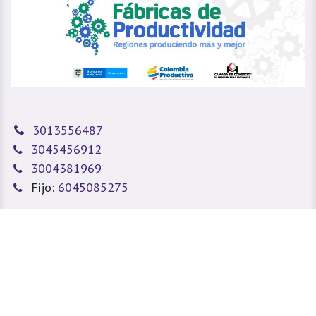
3013556487
3045456912
3004381969
Fijo:
6045085275
sitioweb@prada.vet
Medellín - Antioquia - Colombia
Calle 49 #78A 43