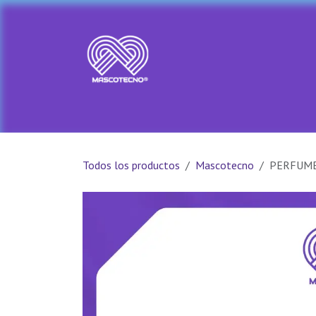
Ir al contenido
Ir al Inicio
Tienda
PRADA PET
Todos los productos
Mascotecno
PERFUME