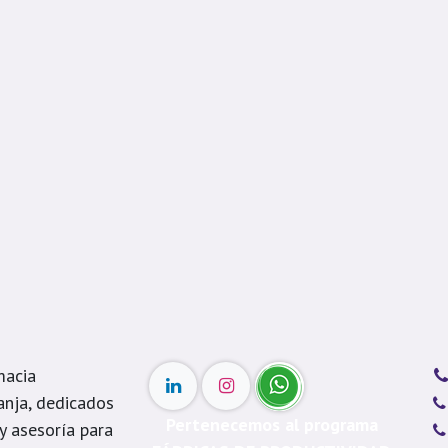
macia
anja, dedicados
Pertenecemos al programa
 y asesoría para