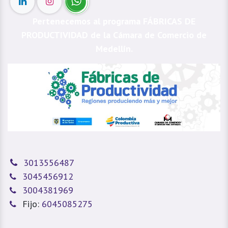
Pertenecemos al programa FÁBRICAS DE
PRODUCTIVIDAD de la Cámara de Comercio de
Medellín.
3013556487
3045456912
3004381969
Fijo:
6045085275