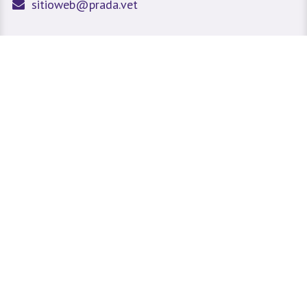
sitioweb@prada.vet
Medellín - Antioquia - Colombia
Calle 49 #78A 43