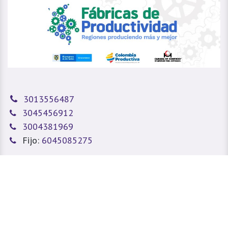
3013556487
3045456912
3004381969
Fijo:
6045085275
sitioweb@prada.vet
Medellín - Antioquia - Colombia
Calle 49 #78A 43