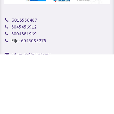
3013556487
3045456912
3004381969
Fijo:
6045085275
sitioweb@prada.vet
Medellín - Antioquia - Colombia
Calle 49 #78A 43