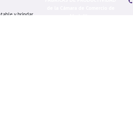
de la Cámara de Comercio de
table y brindar
Medellín.
s
Me
á, Itagüí, La
Ca
, Copacabana,