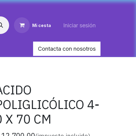
Iniciar sesión
Mi cesta
Contacta con nosotros
AR MEDIANO PARA PERRO
HEMOLITAN X 60 M
ACIDO
POLIGLICÓLICO 4-
0 X 70 CM
$
12.700,00
(impuesto incluido)