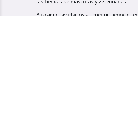
las tiendas de mascotas y veterinarias.
Buscamos ayudarlos a tener un negocio ren
el mejor servicio a sus clientes.
Atendemos tiendas veterinarias y domicilio
especialmente ubicados en el Valle de Aburr
Estrella, Caldas, Sabaneta, Envigado, Bello
Girardota, Barbosa y Medellín.