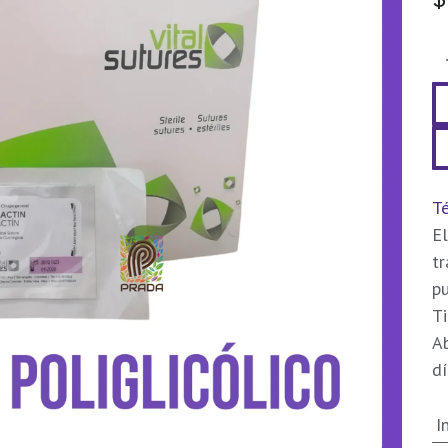
Té
El
t
pu
Ti
Ab
dí
I