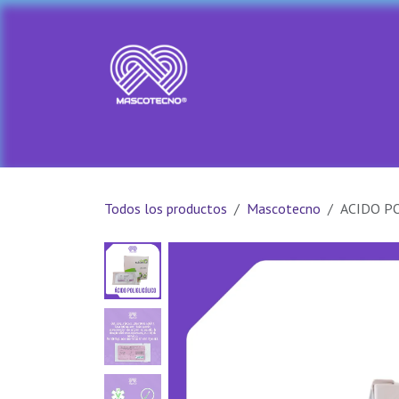
Ir al contenido
Ir al Inicio
Tienda
PRADA PET
Todos los productos
Mascotecno
ACIDO PO