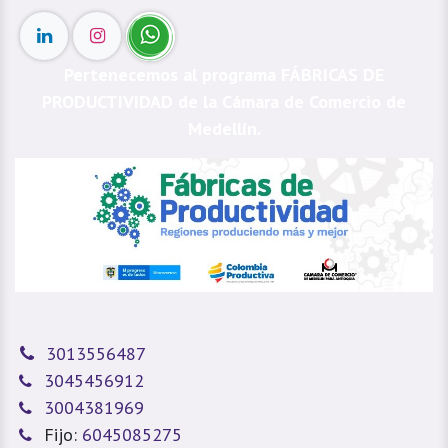
Pertenecemos al programa FÁBRICAS DE
PRODUCTIVIDAD de la Cámara de Comercio de
Medellín.
3013556487
3045456912
3004381969
Fijo:
6045085275