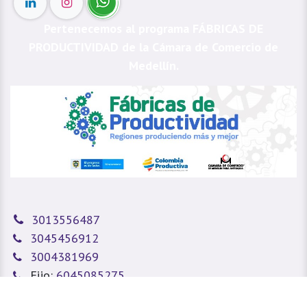
Pertenecemos al programa FÁBRICAS DE
PRODUCTIVIDAD de la Cámara de Comercio de
Medellín.
3013556487
3045456912
3004381969
Fijo:
6045085275