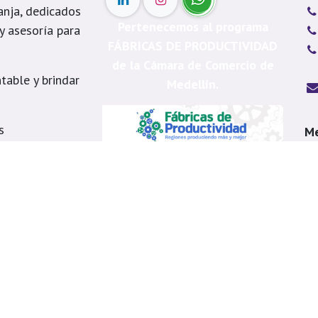
anja, dedicados
Pertenecemos al programa
 y asesoría para
FÁBRICAS DE PRODUCTIVIDAD
de la Cámara de Comercio de
table y brindar
Medellín.
s
Me
á, Itagüí, La
Ca
, Copacabana,