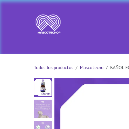
Ir al contenido
Ir al Inicio
Tienda
PRADA PET
Todos los productos
Mascotecno
BAÑOL EC