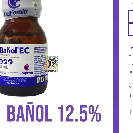
Té
El
t
pu
Ti
Ab
dí
P