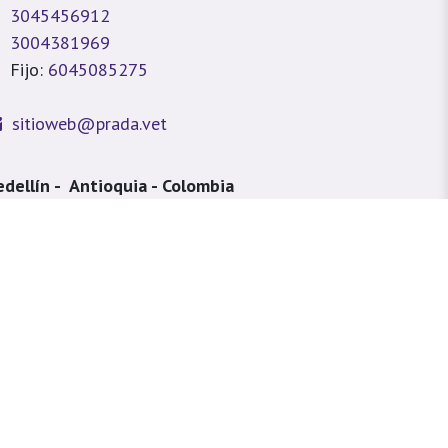
3045456912
3004381969
Fijo:
6045085275
sitioweb@prada.vet
dellín - Antioquia - Colombia
lle 49 #78A 43