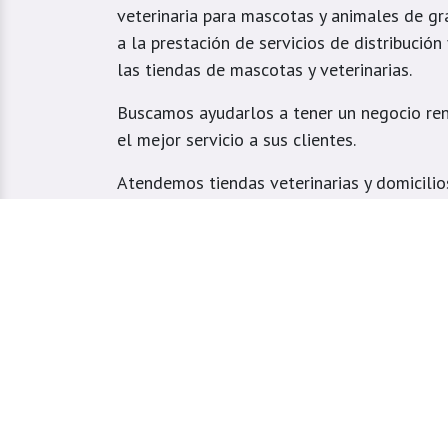
veterinaria para mascotas y animales de gr
a la prestación de servicios de distribución
las tiendas de mascotas y veterinarias.
Buscamos ayudarlos a tener un negocio ren
el mejor servicio a sus clientes.
Atendemos tiendas veterinarias y domicilio
especialmente ubicados en el Valle de Aburr
Estrella, Caldas, Sabaneta, Envigado, Bello
Girardota, Barbosa y Medellín.