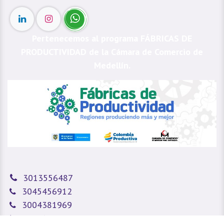
Pertenecemos al programa FÁBRICAS DE
PRODUCTIVIDAD de la Cámara de Comercio de
Medellín.
3013556487
3045456912
3004381969
Fijo:
6045085275