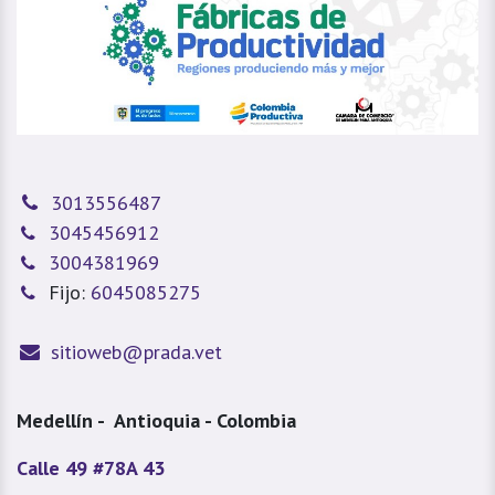
3013556487
3045456912
3004381969
Fijo:
6045085275
sitioweb@prada.vet
Medellín - Antioquia - Colombia
Calle 49 #78A 43