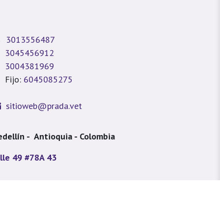
3013556487
3045456912
3004381969
Fijo:
6045085275
sitioweb@prada.vet
dellín - Antioquia - Colombia
lle 49 #78A 43