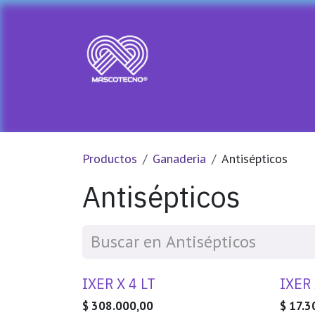
Ir al contenido
Ir al Inicio
Tienda
PRADA PET
Productos
Ganaderia
Antisépticos
Antisépticos
IXER X 4 LT
IXER
$
308.000,00
$
17.3