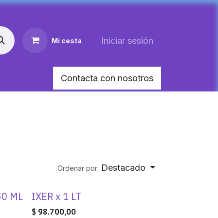
Iniciar sesión
Mi cesta
Contacta con nosotros
AR MEDIANO PARA PERRO
HEMOLITAN X 60 M
Destacado
Ordenar por:
50 ML
IXER x 1 LT
$
98.700,00