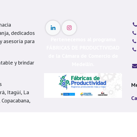
macia
anja, dedicados
Pertenecemos al programa
 y asesoría para
FÁBRICAS DE PRODUCTIVIDAD
de la Cámara de Comercio de
table y brindar
Medellín.
s
Me
á, Itagüí, La
Ca
, Copacabana,