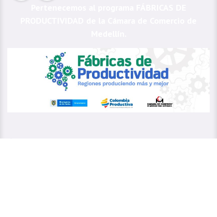
Pertenecemos al programa FÁBRICAS DE
PRODUCTIVIDAD de la Cámara de Comercio de
Medellín.
3013556487
3045456912
3004381969
Fijo:
6045085275
sitioweb@prada.vet