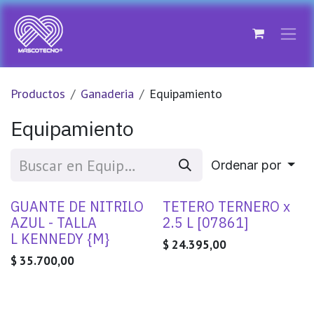
Ir al contenido
Productos
Ganaderia
Equipamiento
Equipamiento
Ordenar por
GUANTE DE NITRILO
TETERO TERNERO x
AZUL - TALLA
2.5 L [07861]
L KENNEDY {M}
$
24.395,00
$
35.700,00