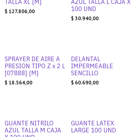
TALLA XL {M}
AZUL TALLA L CAJA X
100 UND
$
127.806,00
$
30.940,00
SPRAYER DE AIRE A
DELANTAL
PRESION TIPO Z x 2 L
IMPERMEABLE
[07888] {M}
SENCILLO
$
18.564,00
$
60.690,00
GUANTE NITRILO
GUANTE LATEX
AZUL TALLA M CAJA
LARGE 100 UND