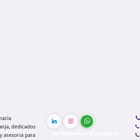
macia
anja, dedicados
Pertenecemos al programa
 y asesoría para