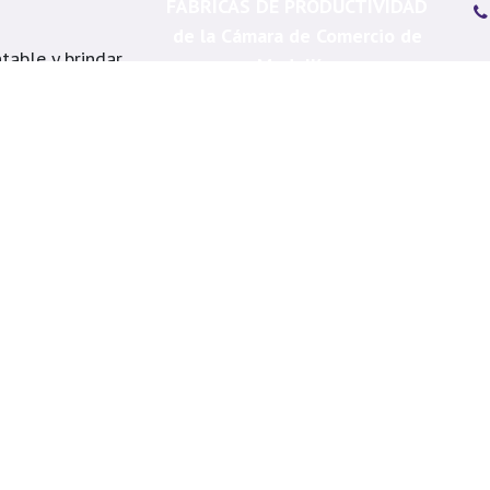
FÁBRICAS DE PRODUCTIVIDAD
de la Cámara de Comercio de
table y brindar
Medellín.
s
Me
á, Itagüí, La
Ca
, Copacabana,