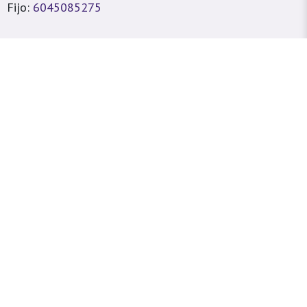
Fijo:
6045085275
sitioweb@prada.vet
dellín - Antioquia - Colombia
lle 49 #78A 43