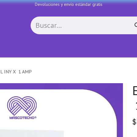
Devoluciones y envío estándar gratis
Política de devoluciones
Contactenos
COLL
L INY X 1 AMP