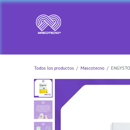
Ir al contenido
Ir al Inicio
Tienda
PRADA PET
Todos los productos
Mascotecno
ENGYSTO