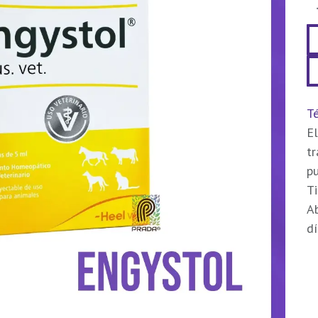
Té
El
t
pu
Ti
Ab
dí