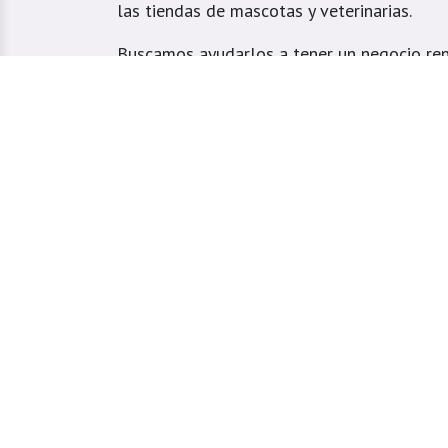
las tiendas de mascotas y veterinarias.
Buscamos ayudarlos a tener un negocio ren
el mejor servicio a sus clientes.
Atendemos tiendas veterinarias y domicilio
especialmente ubicados en el Valle de Aburr
Estrella, Caldas, Sabaneta, Envigado, Bello
Girardota, Barbosa y Medellín.