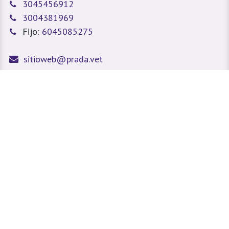
3045456912
3004381969
Fijo:
6045085275
sitioweb@prada.vet
Medellín - Antioquia - Colombia
Calle 49 #78A 43