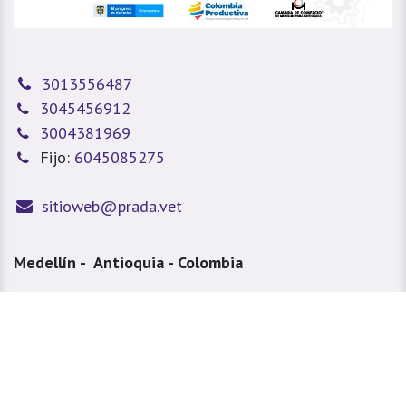
3013556487
3045456912
3004381969
Fijo:
6045085275
sitioweb@prada.vet
Medellín - Antioquia - Colombia
Calle 49 #78A 43