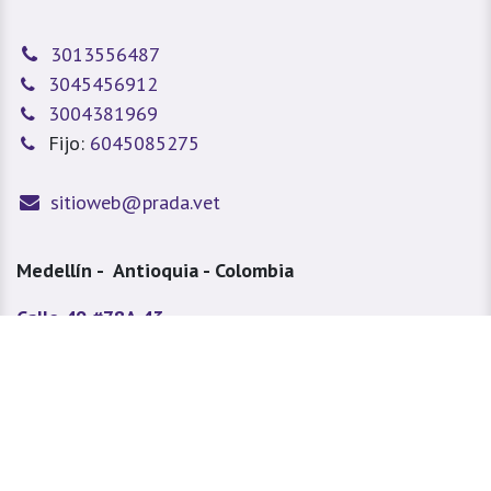
3013556487
3045456912
3004381969
Fijo:
6045085275
sitioweb@prada.vet
Medellín - Antioquia - Colombia
Calle 49 #78A 43