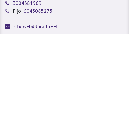
3004381969
Fijo:
6045085275
sitioweb@prada.vet
Medellín - Antioquia - Colombia
Calle 49 #78A 43