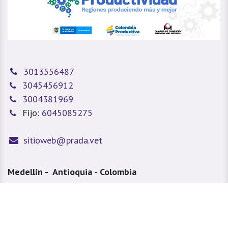
3013556487
3045456912
3004381969
Fijo:
6045085275
sitioweb@prada.vet
Medellín - Antioquia - Colombia
Calle 49 #78A 43