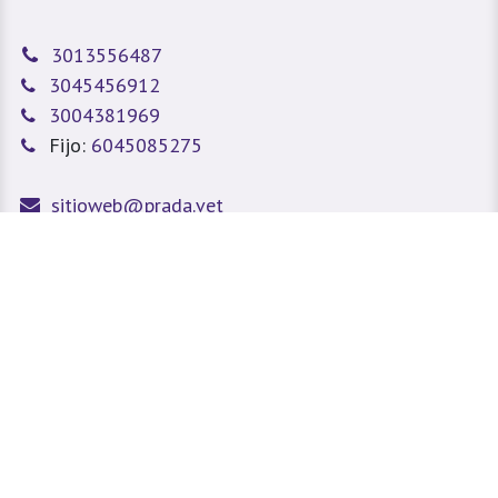
3013556487
3045456912
3004381969
Fijo:
6045085275
sitioweb@prada.vet
Medellín - Antioquia - Colombia
Calle 49 #78A 43