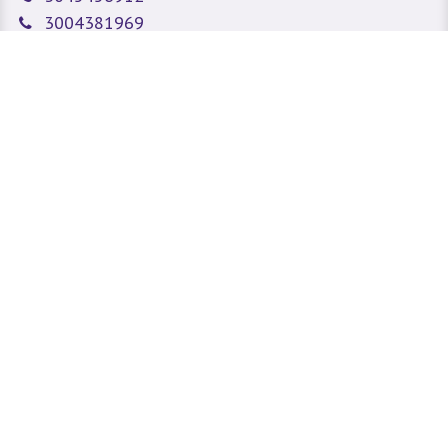
3004381969
Fijo:
6045085275
sitioweb@prada.vet
Medellín - Antioquia - Colombia
Calle 49 #78A 43