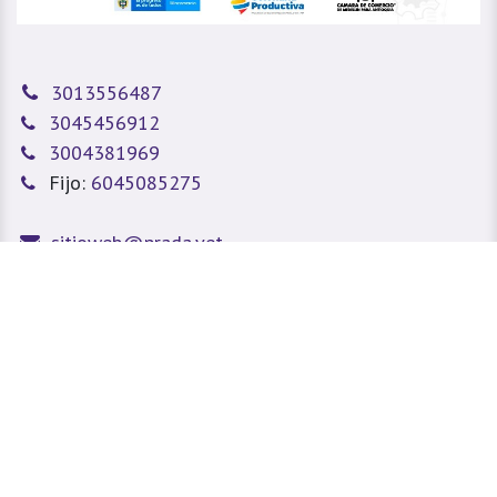
3013556487
3045456912
3004381969
Fijo:
6045085275
sitioweb@prada.vet
Medellín - Antioquia - Colombia
Calle 49 #78A 43