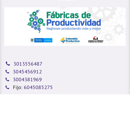
3013556487
3045456912
3004381969
Fijo:
6045085275
sitioweb@prada.vet
Medellín - Antioquia - Colombia