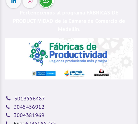
Pertenecemos al programa FÁBRICAS DE
PRODUCTIVIDAD de la Cámara de Comercio de
Medellín.
3013556487
3045456912
3004381969
Fijo:
6045085275