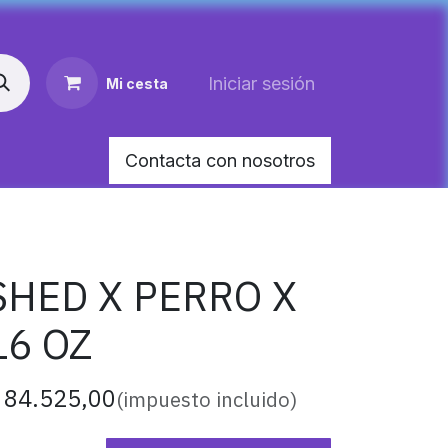
Iniciar sesión
Mi cesta
Contacta con nosotros
AR MEDIANO PARA PERRO
HEMOLITAN X 60 M
SHED X PERRO X
16 OZ
$
84.525,00
(impuesto incluido)