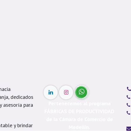
macia
anja, dedicados
Pertenecemos al programa
 y asesoría para
FÁBRICAS DE PRODUCTIVIDAD
de la Cámara de Comercio de
table y brindar
Medellín.