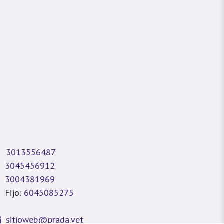
3013556487
3045456912
3004381969
Fijo:
6045085275
sitioweb@prada.vet