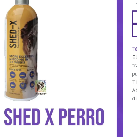
Té
El
t
pu
Ti
Ab
dí