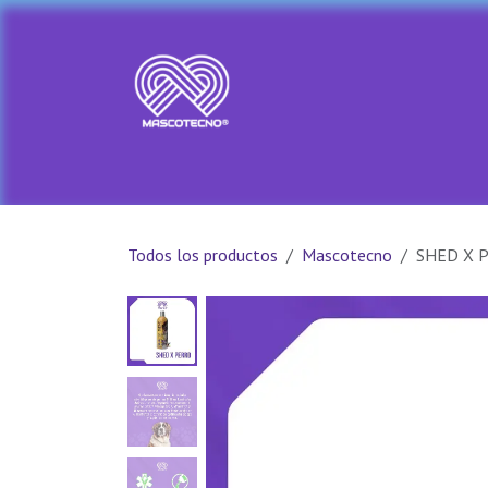
Ir al contenido
Ir al Inicio
Tienda
PRADA PET
Todos los productos
Mascotecno
SHED X 