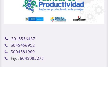
3013556487
3045456912
3004381969
Fijo:
6045085275
sitioweb@prada.vet
Medellín - Antioquia - Colombia
Calle 49 #78A 43