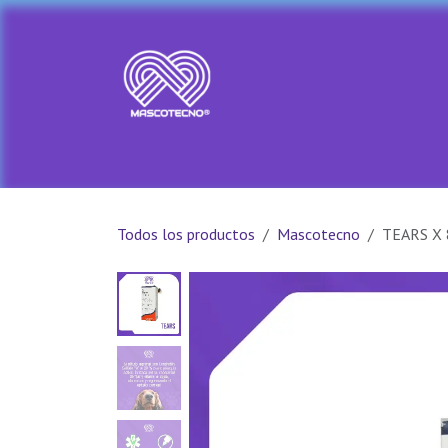
Ir al contenido
Ir al Inicio
Tienda
PRADA PET
Todos los productos
Mascotecno
TEARS X 