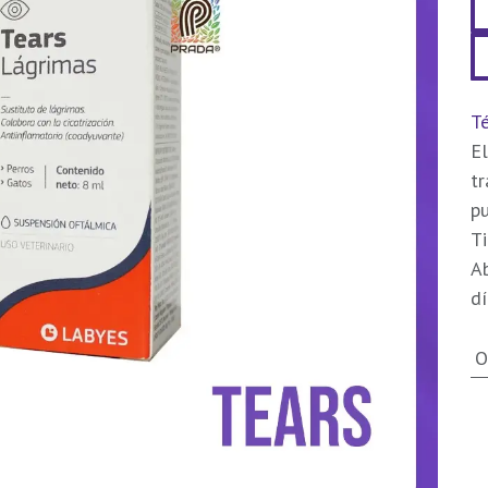
Té
El
t
pu
Ti
Ab
dí
O