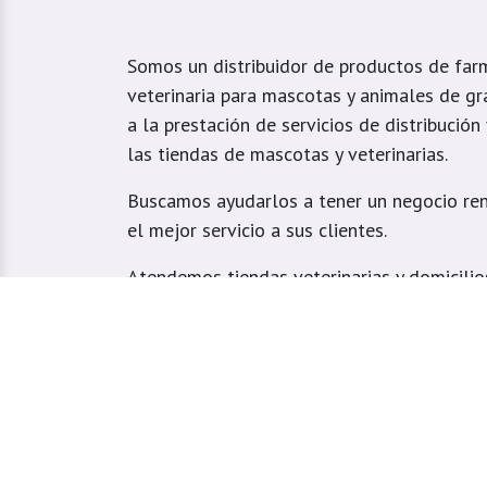
Somos un distribuidor de productos de far
veterinaria para mascotas y animales de gr
a la prestación de servicios de distribución
las tiendas de mascotas y veterinarias.
Buscamos ayudarlos a tener un negocio ren
el mejor servicio a sus clientes.
Atendemos tiendas veterinarias y domicilio
especialmente ubicados en el Valle de Aburr
Estrella, Caldas, Sabaneta, Envigado, Bello
Girardota, Barbosa y Medellín.