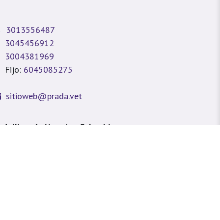
3013556487
3045456912
3004381969
Fijo:
6045085275
sitioweb@prada.vet
dellín - Antioquia - Colombia
lle 49 #78A 43