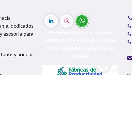
macia
anja, dedicados
Pertenecemos al programa
 y asesoría para
FÁBRICAS DE PRODUCTIVIDAD
de la Cámara de Comercio de
table y brindar
Medellín.
s
Me
á, Itagüí, La
Ca
, Copacabana,