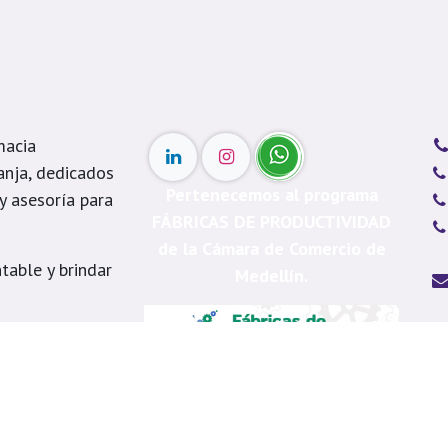
macia
anja, dedicados
Pertenecemos al programa
 y asesoría para
FÁBRICAS DE PRODUCTIVIDAD
de la Cámara de Comercio de
table y brindar
Medellín.
s
Me
á, Itagüí, La
Ca
, Copacabana,