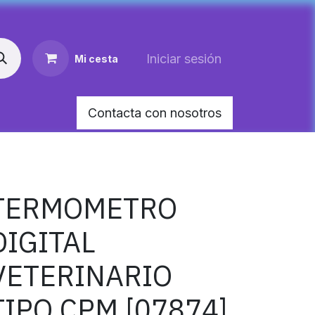
Iniciar sesión
Mi cesta
Contacta con nosotros
AR MEDIANO PARA PERRO
HEMOLITAN X 60 M
TERMOMETRO
DIGITAL
VETERINARIO
TIPO CPM [07874]