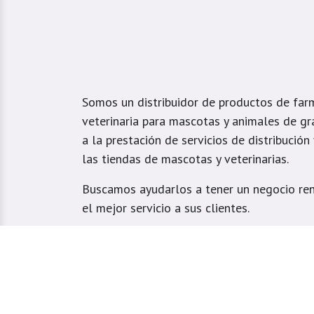
Somos un distribuidor de productos de far
veterinaria para mascotas y animales de gr
a la prestación de servicios de distribución
las tiendas de mascotas y veterinarias.
Buscamos ayudarlos a tener un negocio ren
el mejor servicio a sus clientes.
Atendemos tiendas veterinarias y domicilio
especialmente ubicados en el Valle de Aburr
Estrella, Caldas, Sabaneta, Envigado, Bello
Girardota, Barbosa y Medellín.