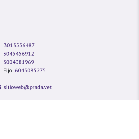
3013556487
3045456912
3004381969
Fijo:
6045085275
sitioweb@prada.vet
dellín - Antioquia - Colombia
lle 49 #78A 43