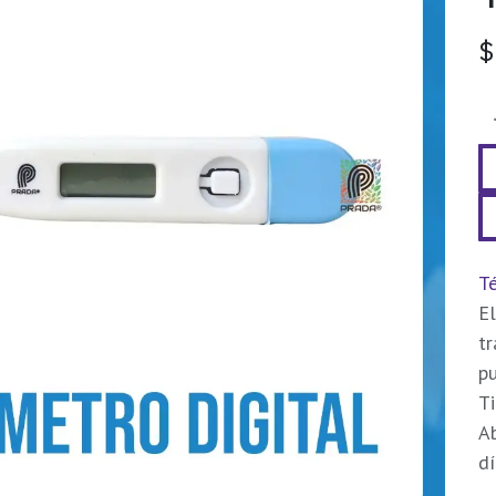
Té
El
t
pu
Ti
Ab
dí