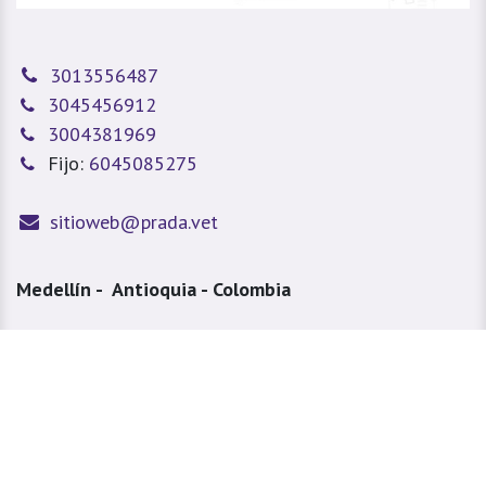
3013556487
3045456912
3004381969
Fijo:
6045085275
sitioweb@prada.vet
Medellín - Antioquia - Colombia
Calle 49 #78A 43