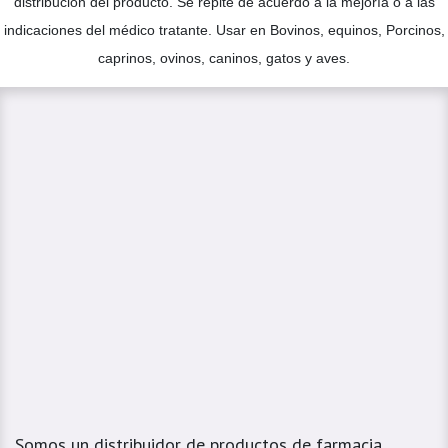
distribución del producto. Se repite de acuerdo a la mejoría o a las
indicaciones del médico tratante. Usar en Bovinos, equinos, Porcinos,
caprinos, ovinos, caninos, gatos y aves.
Somos un distribuidor de productos de farmacia