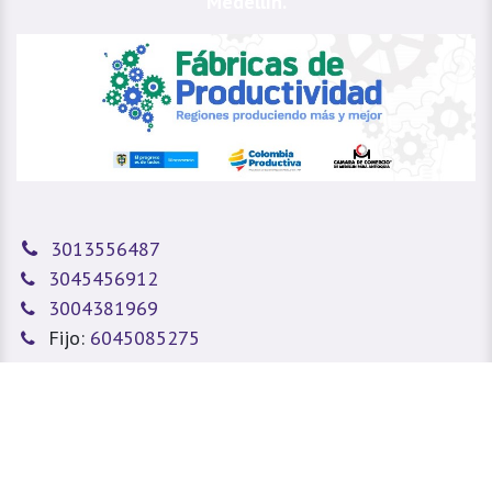
Medellín.
3013556487
3045456912
3004381969
Fijo:
6045085275
sitioweb@prada.vet
Medellín - Antioquia - Colombia