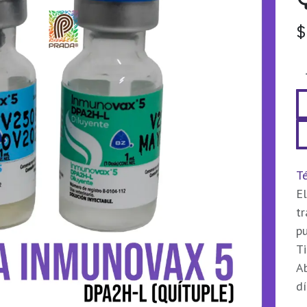
Té
El
t
pu
Ti
Ab
dí