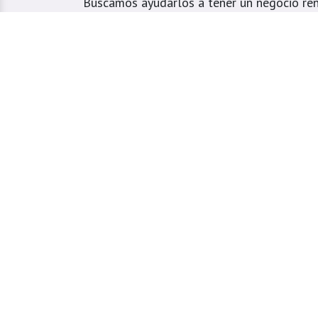
Buscamos ayudarlos a tener un negocio ren
el mejor servicio a sus clientes.
Atendemos tiendas veterinarias y domicilio
especialmente ubicados en el Valle de Aburr
Estrella, Caldas, Sabaneta, Envigado, Bello
Girardota, Barbosa y Medellín.