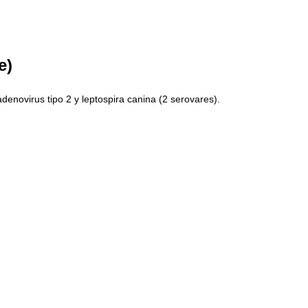
e)
enovirus tipo 2 y leptospira canina (2 serovares).
%