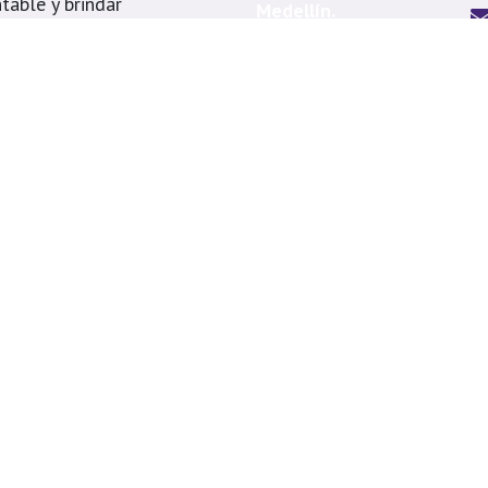
table y brindar
Medellín.
s
Me
á, Itagüí, La
Ca
, Copacabana,