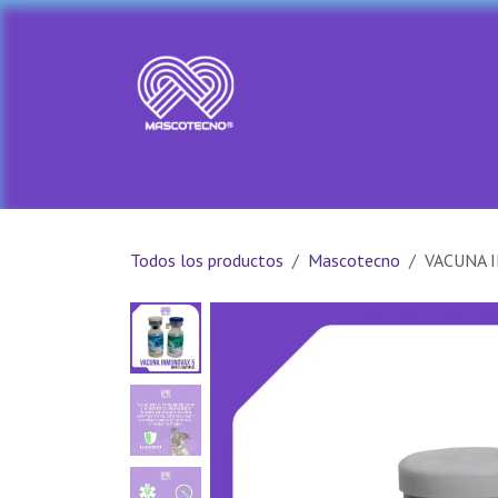
Ir al contenido
Ir al Inicio
Tienda
PRADA PET
Todos los productos
Mascotecno
VACUNA 