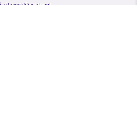
sitioweb@prada.vet
dellín - Antioquia - Colombia
lle 49 #78A 43