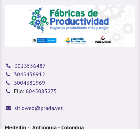
3013556487
3045456912
3004381969
Fijo:
6045085275
sitioweb@prada.vet
Medellín - Antioquia - Colombia